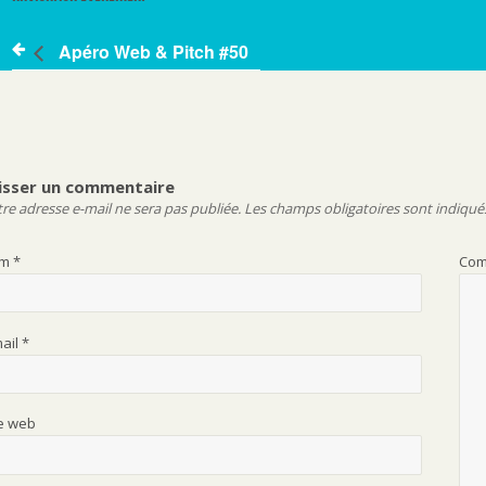
73
Apéro Web & Pitch #50
isser un commentaire
re adresse e-mail ne sera pas publiée.
Les champs obligatoires sont indiqué
om
*
Com
mail
*
te web