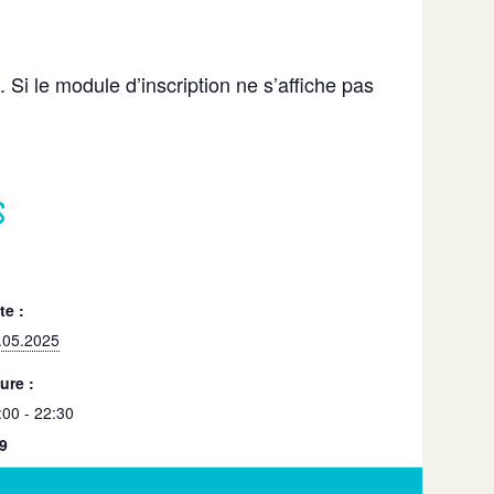
 Si le module d’inscription ne s’affiche pas
s
te :
.05.2025
ure :
:00 - 22:30
9
 place de la gare
,