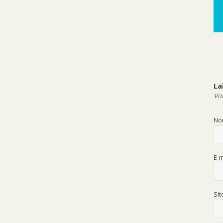
La
Vot
N
E-
Si