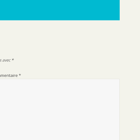
000
Chambéry
s avec
*
mentaire
*