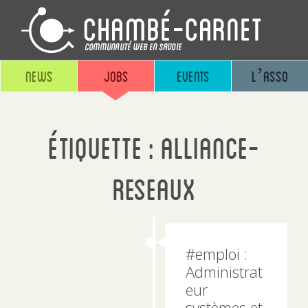
News
Jobs
Events
L’asso
Étiquette :
alliance-
reseaux
#emploi :
Administrat
eur
systèmes et