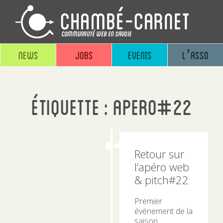
News
Jobs
Events
L’asso
Étiquette :
apero#22
Retour sur
l’apéro web
& pitch#22
Premier
événement de la
saison