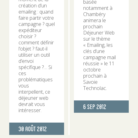
basée
création d’un
notamment à
emailing : quand
Chambéry
faire partir votre
animera le
campagne ? quel
prochain
expéditeur
Déjeuner Web
choisir ?
sur le thème
comment définir
« Emailing, les
l’objet ? faut-il
clés d’une
utiliser un outil
campagne mail
d’envoi
réussie » le 11
spécifique ?… Si
octobre
ces
prochain à
problématiques
Savoie
vous
Technolac.
interpellent, ce
déjeuner web
devrait vous
Publié
6 Sep 2012
intéresser.
le
Publié
30 Août 2012
le