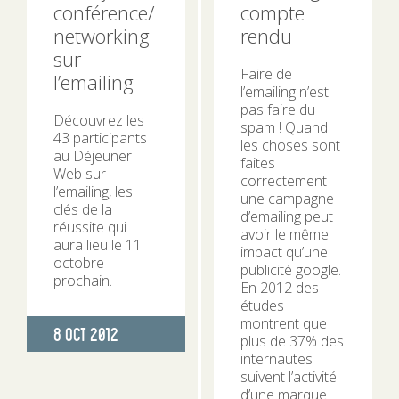
conférence/
compte
networking
rendu
sur
Faire de
l’emailing
l’emailing n’est
pas faire du
Découvrez les
spam ! Quand
43 participants
les choses sont
au Déjeuner
faites
Web sur
correctement
l’emailing, les
une campagne
clés de la
d’emailing peut
réussite qui
avoir le même
aura lieu le 11
impact qu’une
octobre
publicité google.
prochain.
En 2012 des
études
montrent que
Publié
8 Oct 2012
plus de 37% des
le
internautes
suivent l’activité
d’une marque