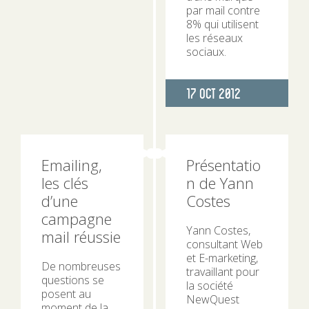
par mail contre
8% qui utilisent
les réseaux
sociaux.
Publié
17 Oct 2012
le
Emailing,
Présentatio
les clés
n de Yann
d’une
Costes
campagne
Yann Costes,
mail réussie
consultant Web
et E-marketing,
De nombreuses
travaillant pour
questions se
la société
posent au
NewQuest
moment de la