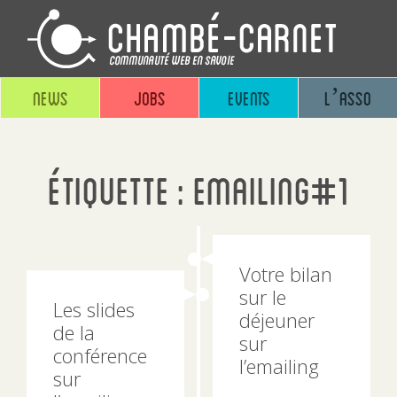
News
Jobs
Events
L’asso
Étiquette :
emailing#1
Votre bilan
sur le
Les slides
déjeuner
de la
sur
conférence
l’emailing
sur