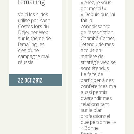
l’emailing
« Allez, je vous
dit : merci ! »
Voici les slides
« Depuis que j’ai
utilisé par Yann
fait la
Costes lors du
connaissance
Déjeuner Web
de l’association
sur le thème de
Chambé-Carnet,
l’emailing, les
l’étendu de mes
clés d’une
acquis en
campagne mail
matière de
réussie.
stratégie web se
sont étendus.
Le faite de
Publié
22 Oct 2012
participer à des
conférences m’a
le
aussi permis
d’agrandir mes
relations tant
sur le plan
professionnel
que personnel. »
« Bonne