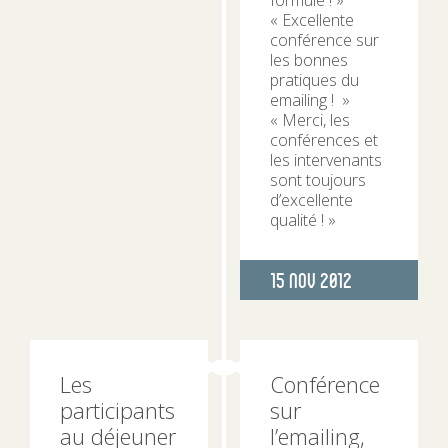
formule ! »
« Excellente
conférence sur
les bonnes
pratiques du
emailing ! »
« Merci, les
conférences et
les intervenants
sont toujours
d’excellente
qualité ! »
Publié
15 Nov 2012
le
Les
Conférence
participants
sur
au déjeuner
l’emailing,