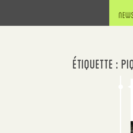
New
Étiquette :
pi