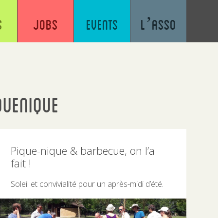
s
Jobs
Events
L’asso
quenique
Pique-nique & barbecue, on l’a
fait !
Soleil et convivialité pour un après-midi d’été.