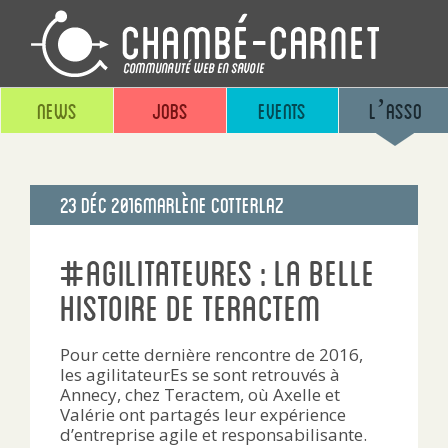
News
Jobs
Events
L’asso
Publié
23 Déc 2016
Marlène Cotterlaz
le
#agilitateurEs : La belle
histoire de Teractem
Pour cette dernière rencontre de 2016,
les agilitateurEs se sont retrouvés à
Annecy, chez Teractem, où Axelle et
Valérie ont partagés leur expérience
d’entreprise agile et responsabilisante.