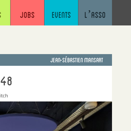
s
Jobs
Events
L’asso
Jean-sébastien Mansart
#48
itch