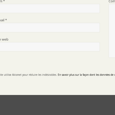
om
*
Com
mail
*
te web
ite utilise Akismet pour réduire les indésirables.
En savoir plus sur la façon dont les données de 