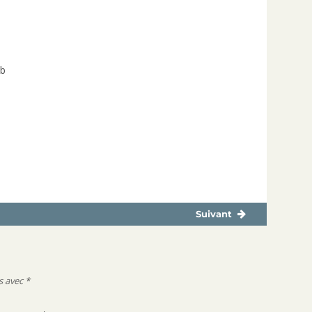
eb
Suivant
Publication
suivante :
s avec
*