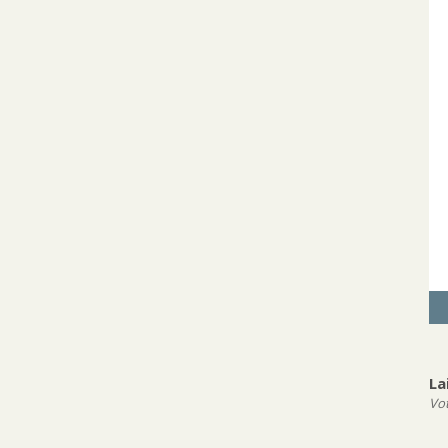
La
Vot