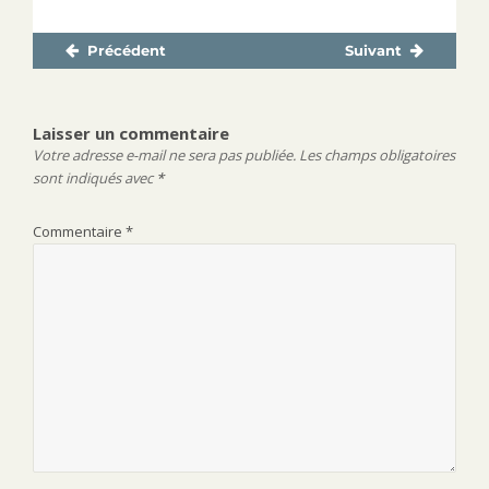
Précédent
Suivant
Navigation
Publication
Publication
de
précédente :
suivante :
l’article
Laisser un commentaire
Votre adresse e-mail ne sera pas publiée.
Les champs obligatoires
sont indiqués avec
*
Commentaire
*