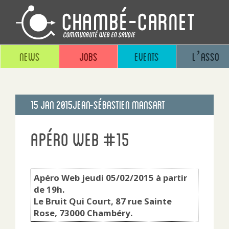
News
Jobs
Events
L’asso
Publié
15 Jan 2015
Jean-sébastien Mansart
le
Apéro Web #15
Apéro Web jeudi 05/02/2015 à partir
de 19h.
Le Bruit Qui Court, 87 rue Sainte
Rose, 73000 Chambéry.