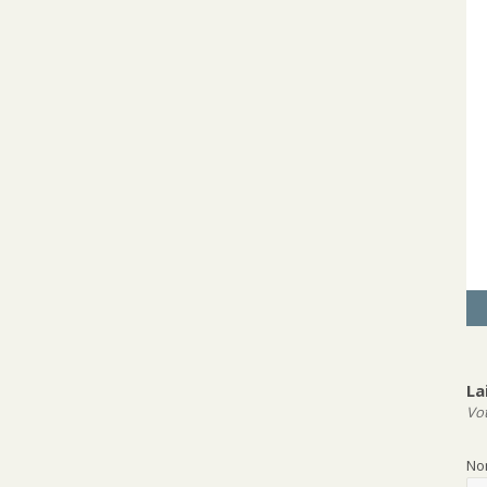
La
Vot
N