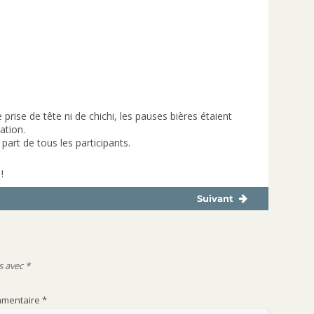
rise de tête ni de chichi, les pauses bières étaient
ation.
part de tous les participants.
!
Suivant
Publication
suivante :
s avec
*
mentaire
*