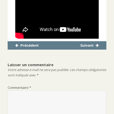
Précédent
Suivant
Navigation
Publication
Publication
de
précédente :
suivante :
l’article
Laisser un commentaire
Votre adresse e-mail ne sera pas publiée.
Les champs obligatoires
sont indiqués avec
*
Commentaire
*