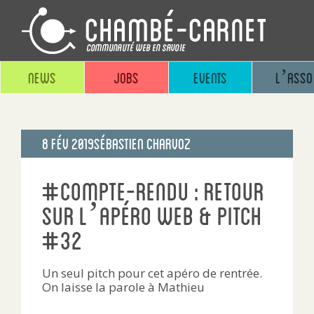
News
Jobs
Events
L’asso
Publié
8 Fév 2019
Sébastien Charvoz
le
#compte-rendu : retour
sur l’apéro web & pitch
#32
Un seul pitch pour cet apéro de rentrée.
On laisse la parole à Mathieu