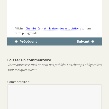
Afficher
Chambé-Carnet – Maison des associations
sur une
carte plus grande
Précédent
Suivant
Navigation
Publication
Publication
de
précédente :
suivante :
l’article
Laisser un commentaire
Votre adresse e-mail ne sera pas publiée.
Les champs obligatoires
sont indiqués avec
*
Commentaire
*