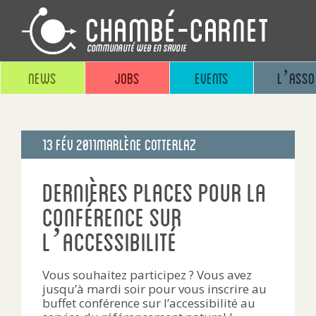
News
Jobs
Events
L’asso
Publié
13 Fév 2011
Marlène Cotterlaz
le
Dernières places pour la
conférence sur
l’accessibilité
Vous souhaitez participez ? Vous avez
jusqu’à mardi soir pour vous inscrire au
buffet conférence sur l’accessibilité au