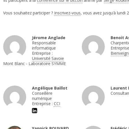
Ils participent à la
conférence sur le bitcoin
animé par
Serge Roukin
Vous souhaitez participer ?
Inscrivez-vous
, vous avez jusqu’à lundi 2
Jérome Anglade
Benoit As
Responsable
Charpenti
informatique
Entreprise
Entreprise :
Bienveig
Université Savoie
Mont Blanc - Laboratoire SYMME
Angélique Baillot
Laurent 
Conseillère
Consultan
numérique
Entreprise :
CCI
Yannick BOUVARD
Frédéric