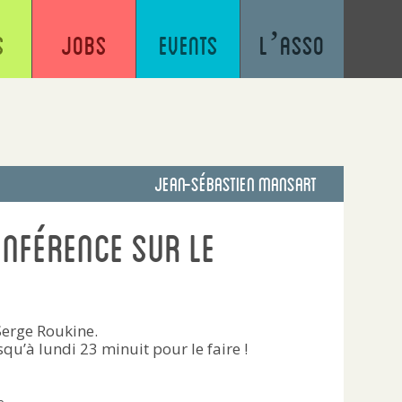
s
Jobs
Events
L’asso
Jean-sébastien Mansart
onférence sur le
 Serge Roukine.
squ’à lundi 23 minuit pour le faire !