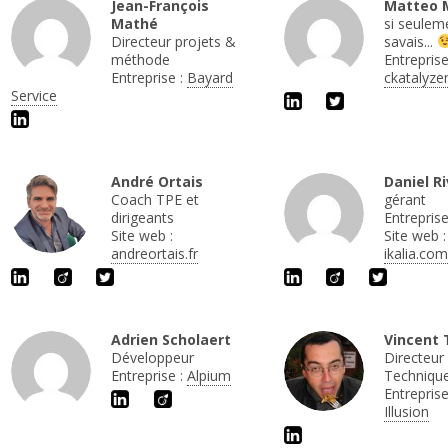
Jean-François
Matteo 
Mathé
si seulem
Directeur projets &
savais...
méthode
Entreprise
Entreprise :
Bayard
ckatalyze
Service
André Ortais
Daniel Ri
Coach TPE et
gérant
dirigeants
Entreprise
Site web :
Site web :
andreortais.fr
ikalia.com
Adrien Scholaert
Vincent 
Développeur
Directeur
Entreprise :
Alpium
Techniqu
Entreprise
Illusion