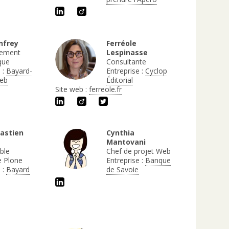
anfrey
Ferréole
ement
Lespinasse
que
Consultante
 :
Bayard-
Entreprise :
Cyclop
Web
Éditorial
Site web :
ferreole.fr
astien
Cynthia
Mantovani
ble
Chef de projet Web
e Plone
Entreprise :
Banque
 :
Bayard
de Savoie