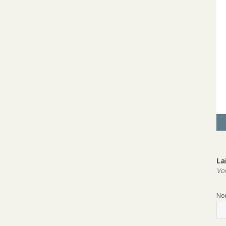
La
Vot
N