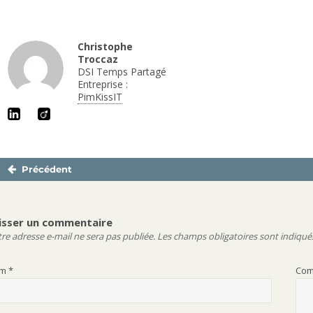
Christophe
Troccaz
DSI Temps Partagé
Entreprise :
PimKissIT
Précédent
Navigation
Publication
de
précédente :
l’article
isser un commentaire
re adresse e-mail ne sera pas publiée.
Les champs obligatoires sont indiqué
om
*
Com