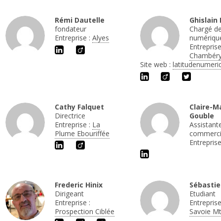
Rémi Dautelle
Ghislain
fondateur
Chargé de
Entreprise :
Alyes
numériqu
Entreprise
Chambér
Site web :
latitudenumeriq
Cathy Falquet
Claire-M
Directrice
Gouble
Entreprise :
La
Assistant
Plume Ebouriffée
commerci
Entreprise
Frederic Hinix
Sébastie
Dirigeant
Etudiant
Entreprise :
Entreprise
Prospection Ciblée
Savoie Mt