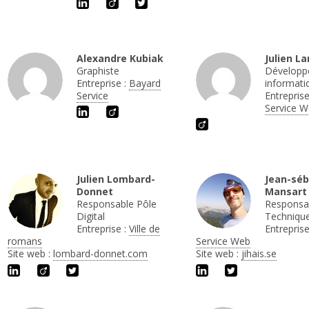
Alexandre Kubiak
Julien L
Graphiste
Développ
Entreprise :
Bayard
informati
Service
Entreprise
Service 
Julien Lombard-
Jean-séb
Donnet
Mansart
Responsable Pôle
Responsa
Digital
Techniqu
Entreprise :
Ville de
Entreprise
romans
Service Web
Site web :
lombard-donnet.com
Site web :
jihais.se