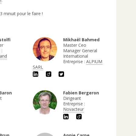
e
.
3 minuit pour le faire !
tolfi
Mikhaël Bahmed
er
Master Ceo
 :
Manager General
nand
International
Entreprise :
ALPIUM
SARL
Baron
Fabien Bergeron
t
Dirigeant
Entreprise :
Novacteur
 Brun
Annie Carpe