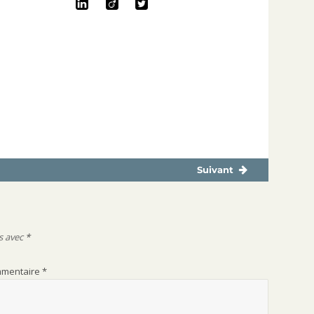
Suivant
Publication
suivante :
s avec
*
mentaire
*