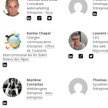
Consultant
Développ
webmarketing
Entreprise
Entreprise :
Yeca
Karine Chapel
Laurent 
Chargée
CEO
communication
Entreprise
Entreprise :
Office
Site web :
de Tourisme
https:ena
Intercommunal Aix les Bains
Riviera des Alpes
Marlène
Thomas 
Cotterlaz
Sysadmin
Webdesigner
Entreprise
Entreprise :
Auto
entreprise