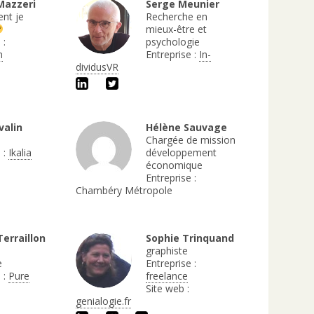
Mazzeri
Serge Meunier
ent je
Recherche en
mieux-être et
 :
psychologie
n
Entreprise :
In-
dividusVR
valin
Hélène Sauvage
Chargée de mission
 :
Ikalia
développement
économique
Entreprise :
Chambéry Métropole
Terraillon
Sophie Trinquand
graphiste
e
Entreprise :
 :
Pure
freelance
Site web :
genialogie.fr