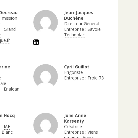
 Decreau
Jean-Jacques
 mission
Duchène
e
Directeur Général
 :
Grand
Entreprise :
Savoie
y
Technolac
ue.fr
arine
Cyril Guillot
Frigoriste
e
Entreprise :
Froid 73
ale
 :
Enalean
n Hocq
Julie Anne
Karsenty
 :
IAE
Créatrice
 Blanc
Entreprise :
Viens
prendre l'Apéro