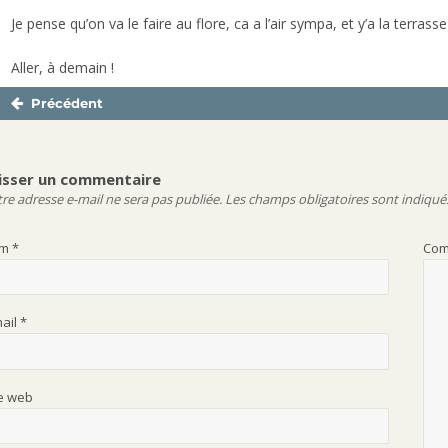
Je pense qu’on va le faire au flore, ca a l’air sympa, et y’a la terrasse
Aller, à demain !
Précédent
Navigation
Publication
de
précédente :
l’article
isser un commentaire
re adresse e-mail ne sera pas publiée.
Les champs obligatoires sont indiqué
om
*
Com
mail
*
te web