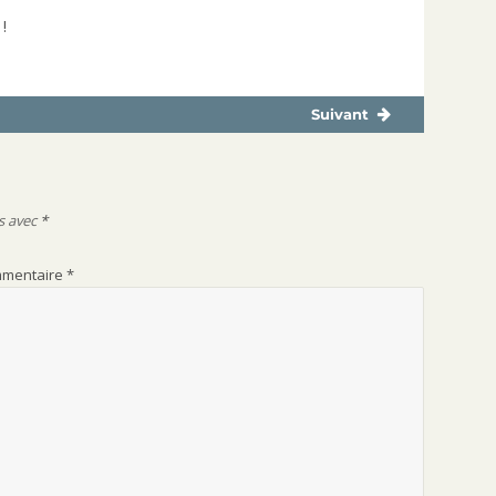
 !
Suivant
Publication
suivante :
s avec
*
mentaire
*