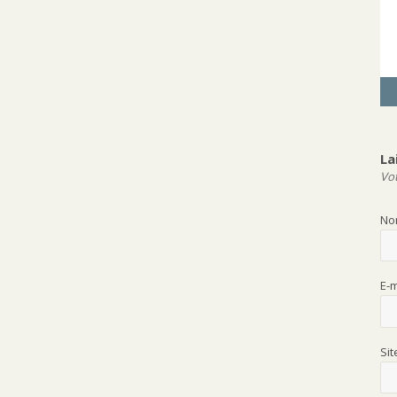
La
Vot
N
E-
Si