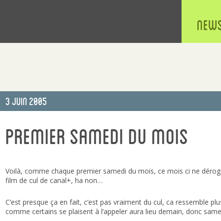
New
Publié
3 Juin 2005
le
Premier samedi du mois
Voilà, comme chaque premier samedi du mois, ce mois ci ne déroge p
film de cul de canal+, ha non…
C’est presque ça en fait, c’est pas vraiment du cul, ca ressemble pl
comme certains se plaisent à l’appeler aura lieu demain, donc samed