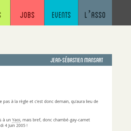
s
Jobs
Events
L’asso
Jean-sébastien Mansart
as à la règle et c’est donc demain, qu’aura lieu de
us à un
Yaoi
, mais bref, donc chambé-gay-carnet
i 4 Juin 2005 !