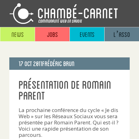
News
Jobs
Events
L’asso
Publié
17 Oct 2011
Frédéric Brun
le
Présentation de Romain
Parent
La prochaine conférence du cycle « Je dis
Web » sur les Réseaux Sociaux vous sera
présentée par Romain Parent. Qui est-il ?
Voici une rapide présentation de son
parcours.