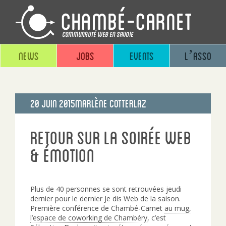
News
Jobs
Events
L’asso
Publié
20 Juin 2015
Marlène Cotterlaz
le
Retour sur la soirée Web
& émotion
Plus de 40 personnes se sont retrouvées jeudi
dernier pour le dernier Je dis Web de la saison.
Première conférence de Chambé-Carnet
au mug,
l’espace de coworking de Chambéry
, c’est