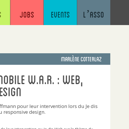
s
Jobs
Events
L’asso
Marlène Cotterlaz
Mobile W.A.R. : Web,
esign
offmann pour leur intervention lors du Je dis
u responsive design.