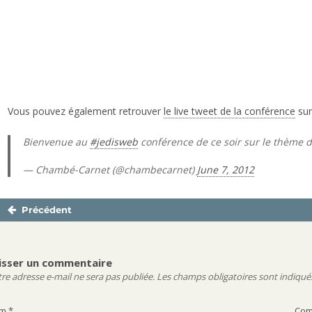
Vous pouvez également retrouver
le live tweet de la conférence
sur
Bienvenue au
#jedisweb
conférence de ce soir sur le thème 
— Chambé-Carnet (@chambecarnet)
June 7, 2012
Précédent
Navigation
Publication
de
précédente :
l’article
isser un commentaire
re adresse e-mail ne sera pas publiée.
Les champs obligatoires sont indiqué
om
*
Com