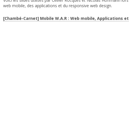
Voici les slides utilisés par Olivier Rocques et Nicolas Hoffmann lor
web mobile, des applications et du responsive web design.
[Chambé-Carnet] Mobile W.A.R : Web mobile, Applications e