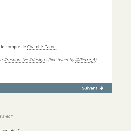
 le compte de
Chambé-Carnet
.
du
#responsive
#design
! (live tweet by
@Pierre_A
)
Suivant
Publication
suivante :
s avec
*
mentaire
*