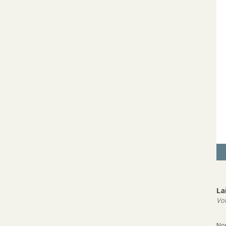
La
Vot
N