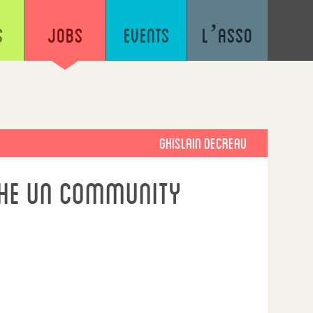
s
Jobs
Events
L’asso
Ghislain Decreau
che un community