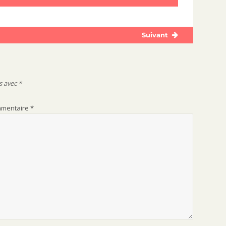
Suivant
Publication
suivante :
s avec
*
mentaire
*