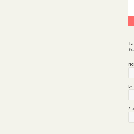
La
Vot
N
E-
Si