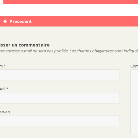
Précédent
Navigation
Publication
de
précédente :
l’article
isser un commentaire
re adresse e-mail ne sera pas publiée.
Les champs obligatoires sont indiqué
om
*
Com
mail
*
te web