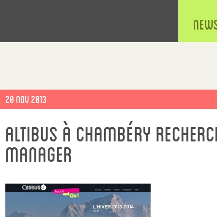
New
Publié
20 Nov 2013
le
Altibus à Chambéry recher
manager