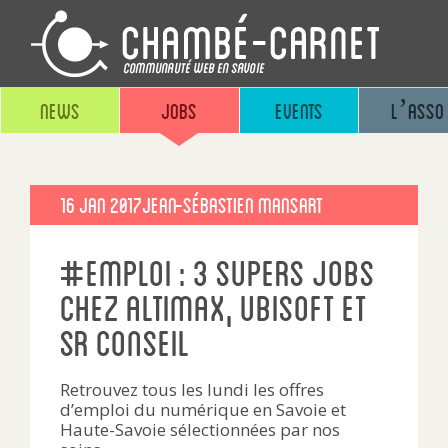
News
Jobs
Events
L’asso
Publié
16 Jan 2017
Jean-sébastien Mansart
le
#emploi : 3 supers jobs
chez Altimax, Ubisoft et
SR Conseil
Retrouvez tous les lundi les offres
d’emploi du numérique en Savoie et
Haute-Savoie sélectionnées par nos