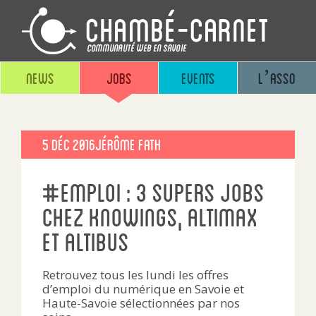
News
Jobs
Events
L’asso
Publié
5 Déc 2016
Jérôme Fath
le
#emploi : 3 supers jobs
chez Knowings, Altimax
et Altibus
Retrouvez tous les lundi les offres
d’emploi du numérique en Savoie et
Haute-Savoie sélectionnées par nos