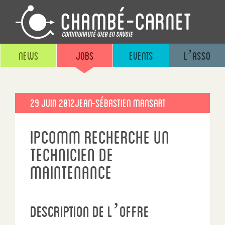
News
Jobs
Events
L’asso
Publié
29 Juin 2012
Jean-sébastien Mansart
le
IPComm recherche un
technicien de
maintenance
Description de l’offre