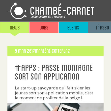
News
Jobs
Events
L’asso
Publié
9 Mar 2017
Marlène Cotterlaz
le
#apps : Passe Montagne
sort son application
La start-up savoyarde qui fait skier les
jeunes sort son application mobile, c’est
le moment de profiter de la neige !