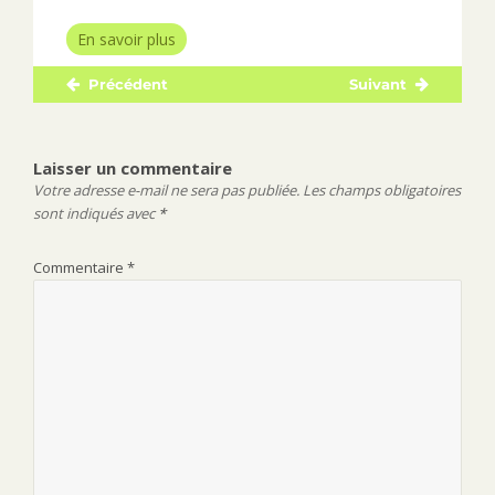
En savoir plus
Précédent
Suivant
Navigation
Publication
Publication
de
précédente :
suivante :
l’article
Laisser un commentaire
Votre adresse e-mail ne sera pas publiée.
Les champs obligatoires
sont indiqués avec
*
Commentaire
*