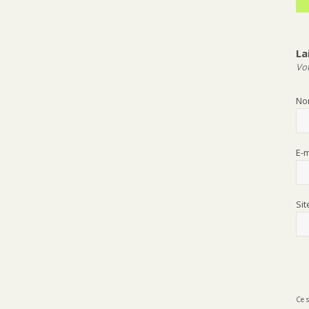
La
Vot
N
E-
Si
Ce s