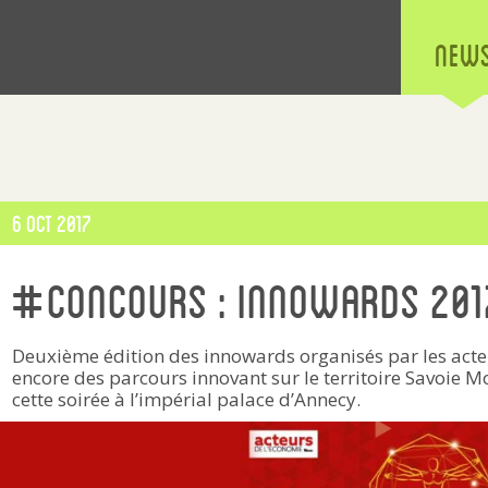
New
Publié
6 Oct 2017
le
#concours : InnoWards 201
Deuxième édition des innowards organisés par les acteu
encore des parcours innovant sur le territoire Savoie M
cette soirée à l’impérial palace d’Annecy.