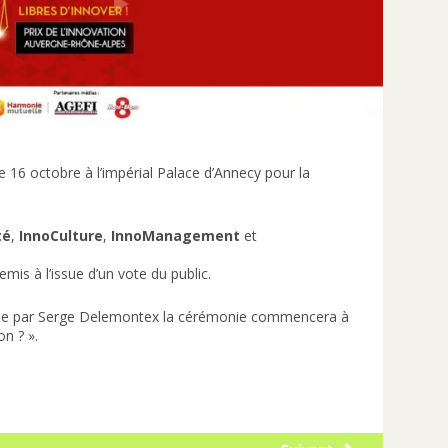
 le 16 octobre à l’impérial Palace d’Annecy pour la
té
,
InnoCulture
,
InnoManagement
et
mis à l’issue d’un vote du public.
mée par Serge Delemontex la cérémonie commencera à
n ? ».