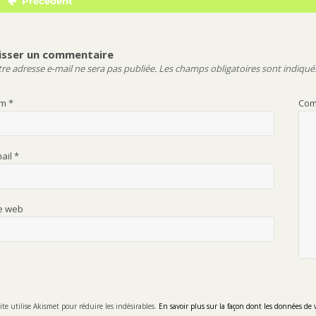
Précédent
Navigation
Publication
de
précédente :
l’article
isser un commentaire
re adresse e-mail ne sera pas publiée.
Les champs obligatoires sont indiqué
om
*
Com
mail
*
te web
ite utilise Akismet pour réduire les indésirables.
En savoir plus sur la façon dont les données de 