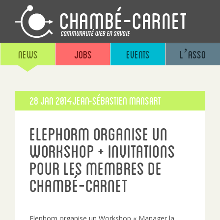
News
Jobs
Events
L’asso
Publié
28 Jan 2014
Jean-sébastien Mansart
le
Elephorm organise un
Workshop + invitations
pour les membres de
Chambé-Carnet
Elephom organise un Workshop « Manager la