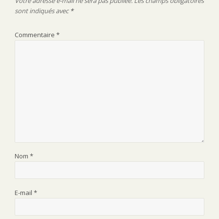
Votre adresse e-mail ne sera pas publiée.
Les champs obligatoires
sont indiqués avec
*
Commentaire
*
Nom
*
E-mail
*