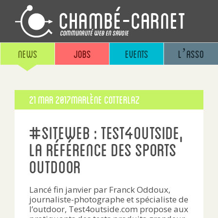
News
Jobs
Events
L’asso
Publié
21 Mar 2017
Marlène Cotterlaz
le
#siteweb : test4outside,
la référence des sports
outdoor
Lancé fin janvier par Franck Oddoux,
journaliste-photographe et spécialiste de
l’outdoor, Test4outside.com propose aux