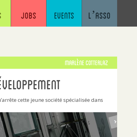
s
Jobs
Events
L’asso
Marlène Cotterlaz
développement
arrête cette jeune société spécialisée dans