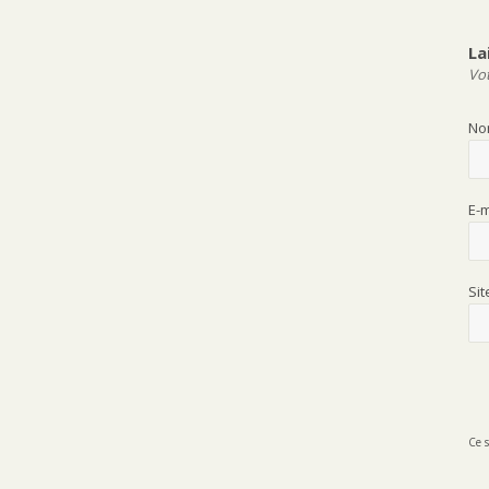
La
Vot
N
E-
Si
Ce s