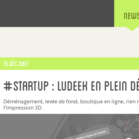
New
Publié
15 Déc 2017
le
#startup : Ludeek en plein 
Déménagement, levée de fond, boutique en ligne, rien n’
l’impression 3D.