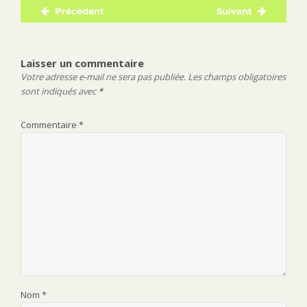
Précédent
Suivant
Navigation
Publication
Publication
de
précédente :
suivante :
l’article
Laisser un commentaire
Votre adresse e-mail ne sera pas publiée.
Les champs obligatoires
sont indiqués avec
*
Commentaire
*
Nom
*