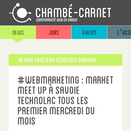
News
Jobs
Events
L’ass
Publié
30 Mar 2018
Jean-sébastien Mansart
le
#webmarketing : Market
Meet Up à Savoie
Technolac tous les
premier mercredi du
mois