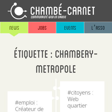
News
Jobs
Events
L’asso
Étiquette :
chambery-
metropole
#citoyens :
Web
#emploi :
quartier
Créateur de