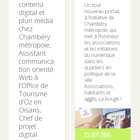
contenu
Un tout
digital et
nouveau portail,
à l’initiative de
pluri média
Chambéry
chez
métropole, qui
Chambéry
met à l’honneur
les associations
métropole,
et les initiatives
Assistant
du numérique
communica
dans les
quartiers en
tion orienté
politique de la
Web à
ville.
l’Office de
Associations,
Tourisme
habitants et
agglo, ça bouge !
d’Oz en
Oisans,
Chef de
projet
digital
Publié
23 Sep 2016