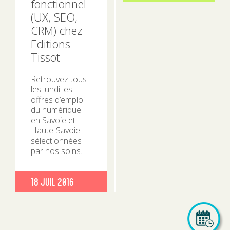
fonctionnel
le
(UX, SEO,
CRM) chez
Editions
Tissot
Retrouvez tous
les lundi les
offres d’emploi
du numérique
en Savoie et
Haute-Savoie
sélectionnées
par nos soins.
Publié
18 Juil 2016
le