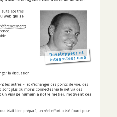
de suite été très
du web qui se
du référencement
)
rence.
ible.
nger la discussion.
ont les autres », et d’échanger des points de vue, des
b sont plus ou moins connectés via le net via des
t un visage humain à notre métier
,
motivent ces
tout était bien préparé, un réel effort a été fourni pour