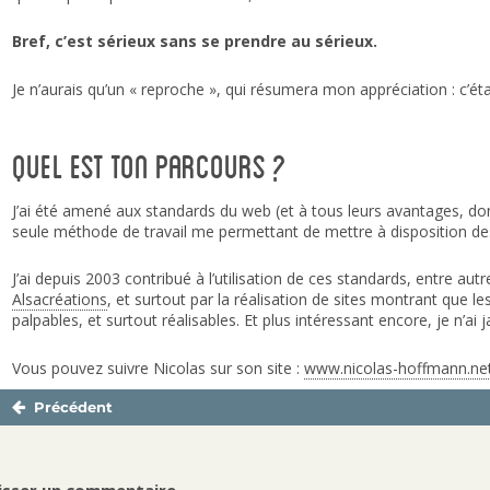
Bref, c’est sérieux sans se prendre au sérieux.
Je n’aurais qu’un « reproche », qui résumera mon appréciation : c’ét
Quel est ton parcours ?
J’ai été amené aux standards du web (et à tous leurs avantages, dont l
seule méthode de travail me permettant de mettre à disposition des
J’ai depuis 2003 contribué à l’utilisation de ces standards, entre autre
Alsacréations
, et surtout par la réalisation de sites montrant que le
palpables, et surtout réalisables. Et plus intéressant encore, je n’ai
Vous pouvez suivre Nicolas sur son site :
www.nicolas-hoffmann.ne
Précédent
Navigation
Publication
de
précédente :
l’article
isser un commentaire