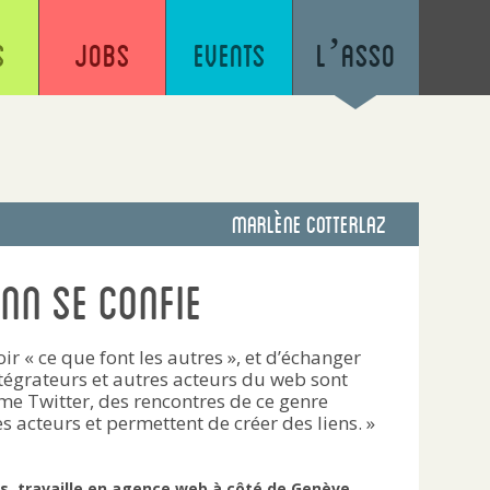
s
Jobs
Events
L’asso
Marlène Cotterlaz
nn se confie
ir « ce que font les autres », et d’échanger
ntégrateurs et autres acteurs du web sont
me Twitter, des rencontres de ce genre
 acteurs et permettent de créer des liens. »
s, travaille en agence web à côté de Genève.