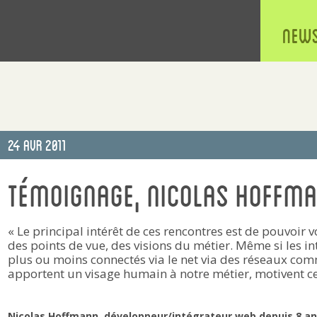
New
Publié
24 Avr 2011
le
Témoignage, Nicolas Hoffma
« Le principal intérêt de ces rencontres est de pouvoir vo
des points de vue, des visions du métier. Même si les i
plus ou moins connectés via le net via des réseaux com
apportent un visage humain à notre métier, motivent ces
Nicolas Hoffmann, développeur/intégrateur web depuis 8 an