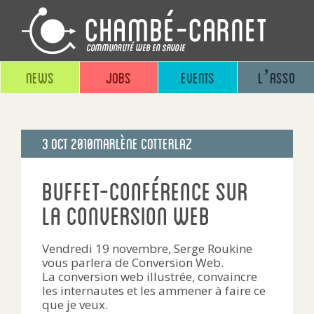
News
Jobs
Events
L’asso
Publié
3 Oct 2010
Marlène Cotterlaz
le
Buffet-Conférence sur
la conversion web
Vendredi 19 novembre, Serge Roukine
vous parlera de Conversion Web.
La conversion web illustrée, convaincre
les internautes et les ammener à faire ce
que je veux.