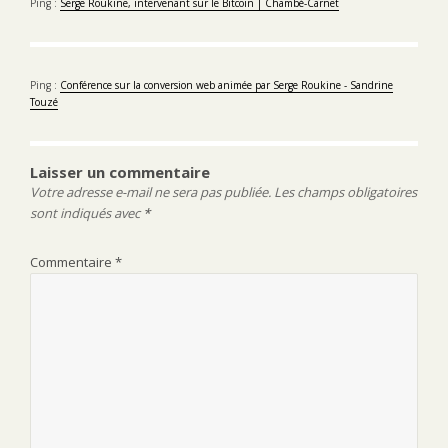
Ping :
Serge Roukine, intervenant sur le Bitcoin | Chambé-Carnet
Ping :
Conférence sur la conversion web animée par Serge Roukine - Sandrine
Touzé
Laisser un commentaire
Votre adresse e-mail ne sera pas publiée.
Les champs obligatoires
sont indiqués avec
*
Commentaire
*