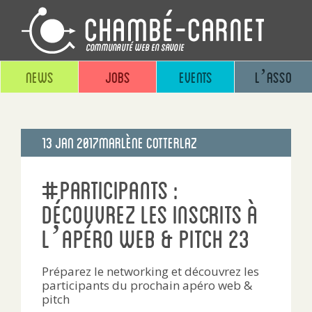
News
Jobs
Events
L’asso
Publié
13 Jan 2017
Marlène Cotterlaz
le
#participants :
découvrez les inscrits à
l’apéro web & pitch 23
Préparez le networking et découvrez les
participants du prochain apéro web &
pitch