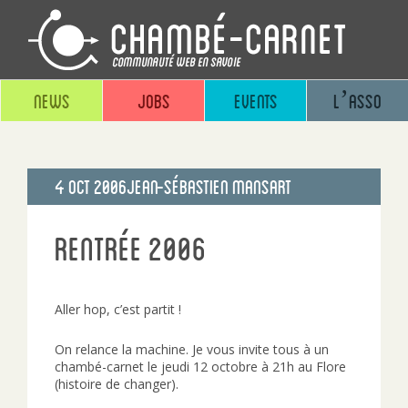
News
Jobs
Events
L’asso
Publié
4 Oct 2006
Jean-sébastien Mansart
le
Rentrée 2006
Aller hop, c’est partit !
On relance la machine. Je vous invite tous à un
chambé-carnet le jeudi 12 octobre à 21h au Flore
(histoire de changer).