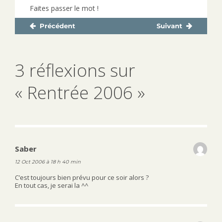
Faites passer le mot !
Précédent
Suivant
Navigation
Publication
Publication
de
précédente :
suivante :
l’article
3 réflexions sur
« Rentrée 2006 »
Saber
dit :
12 Oct 2006 à 18 h 40 min
C’est toujours bien prévu pour ce soir alors ?
En tout cas, je serai la ^^