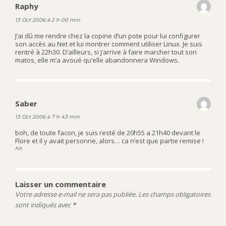
Raphy
dit :
13 Oct 2006 à 2 h 00 min
J’ai dû me rendre chez la copine d’un pote pour lui configurer
son accès au Net et lui montrer comment utiliser Linux. Je suis
rentré à 22h30. D’ailleurs, si j’arrive à faire marcher tout son
matos, elle m’a avoué qu’elle abandonnera Windows.
Saber
dit :
13 Oct 2006 à 7 h 43 min
boh, de toute facon, je suis resté de 20h55 a 21h40 devant le
Flore et il y avait personne, alors… ca n’est que partie remise !
^^
Laisser un commentaire
Votre adresse e-mail ne sera pas publiée.
Les champs obligatoires
sont indiqués avec
*