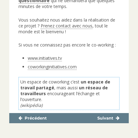
questionnaire
qui ne demandera que quelques
minutes de votre temps.
Vous souhaitez nous aidez dans la réalisation de
ce projet ?
Prenez contact avec nous
, tout le
monde est le bienvenu !
Si vous ne connaissez pas encore le co-working :
www.initiatives.tv
coworkinginitiatives.com
Un espace de coworking c’est
un espace de
travail partagé
, mais aussi
un réseau de
travailleurs
encourageant l’échange et
l’ouverture.
(wikipédia)
Précédent
Suivant
Navigation
Publication
Publication
de
précédente :
suivante :
l’article