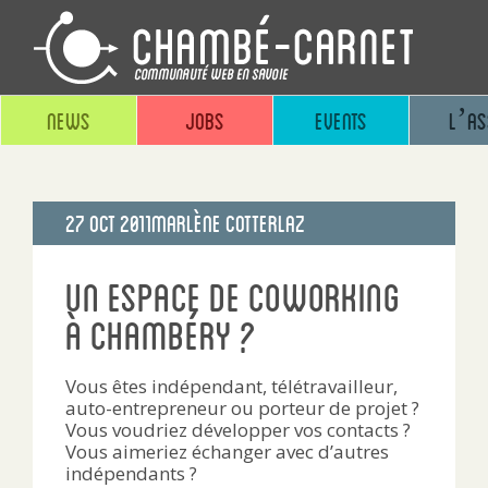
News
Jobs
Events
L’as
Publié
27 Oct 2011
Marlène Cotterlaz
le
Un espace de coworking
à Chambéry ?
Vous êtes indépendant, télétravailleur,
auto-entrepreneur ou porteur de projet ?
Vous voudriez développer vos contacts ?
Vous aimeriez échanger avec d’autres
indépendants ?