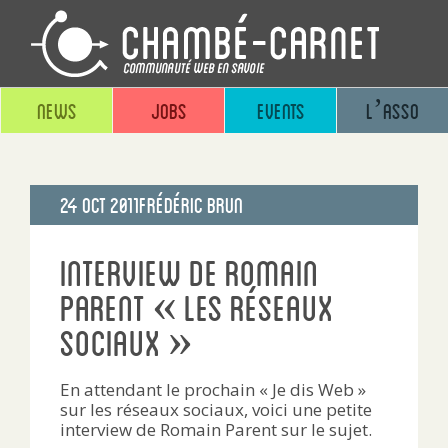
News
Jobs
Events
L’asso
Publié
24 Oct 2011
Frédéric Brun
le
Interview de Romain
Parent « Les Réseaux
Sociaux »
En attendant le prochain « Je dis Web »
sur les réseaux sociaux, voici une petite
interview de Romain Parent sur le sujet.