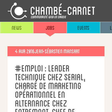
News
Jobs
Events
Publié
4 Avr 2016
Jean-sébastien Mansart
le
#emploi : Leader
technique chez Serial,
Chargé de marketing
opérationnel en
alternance chez
Entremont, Chef de