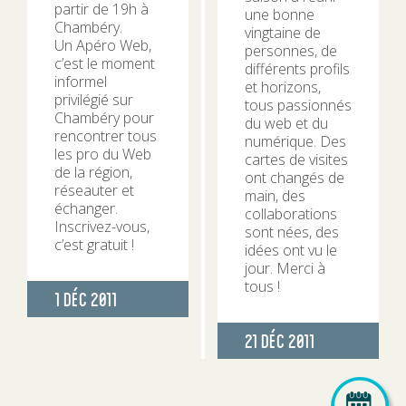
partir de 19h à
une bonne
Chambéry.
vingtaine de
Un Apéro Web,
personnes, de
c’est le moment
différents profils
informel
et horizons,
privilégié sur
tous passionnés
Chambéry pour
du web et du
rencontrer tous
numérique. Des
les pro du Web
cartes de visites
de la région,
ont changés de
réseauter et
main, des
échanger.
collaborations
Inscrivez-vous,
sont nées, des
c’est gratuit !
idées ont vu le
jour. Merci à
tous !
Publié
1 Déc 2011
le
Publié
21 Déc 2011
le