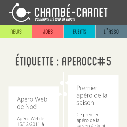
News
Jobs
Events
L’asso
Étiquette :
aperoCC#5
Premier
apéro de la
Apéro Web
saison
de Noël
Ce premier
Apéro Web le
apéro de la
15/12/2011 à
saison à réuni