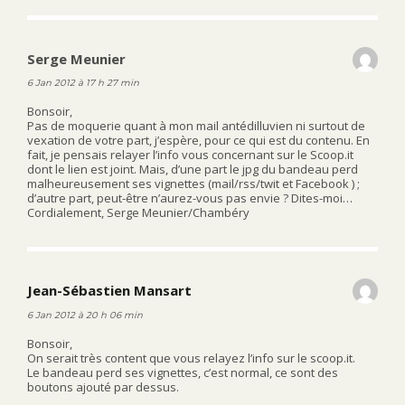
Serge Meunier
dit :
6 Jan 2012 à 17 h 27 min
Bonsoir,
Pas de moquerie quant à mon mail antédilluvien ni surtout de
vexation de votre part, j’espère, pour ce qui est du contenu. En
fait, je pensais relayer l’info vous concernant sur le Scoop.it
dont le lien est joint. Mais, d’une part le jpg du bandeau perd
malheureusement ses vignettes (mail/rss/twit et Facebook ) ;
d’autre part, peut-être n’aurez-vous pas envie ? Dites-moi…
Cordialement, Serge Meunier/Chambéry
Jean-Sébastien Mansart
dit :
6 Jan 2012 à 20 h 06 min
Bonsoir,
On serait très content que vous relayez l’info sur le scoop.it.
Le bandeau perd ses vignettes, c’est normal, ce sont des
boutons ajouté par dessus.