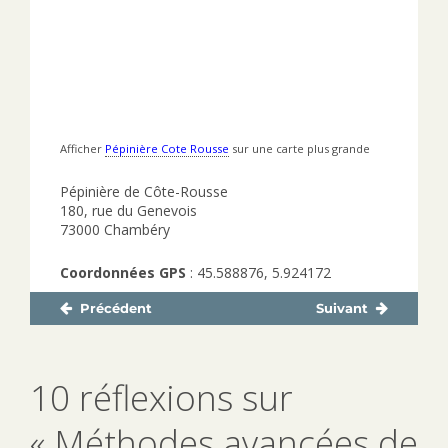
Afficher
Pépinière Cote Rousse
sur une carte plus grande
Pépinière de Côte-Rousse
180, rue du Genevois
73000 Chambéry
Coordonnées GPS
: 45.588876, 5.924172
Précédent
Suivant
Navigation
Publication
Publication
de
précédente :
suivante :
l’article
10 réflexions sur
« Méthodes avancées de