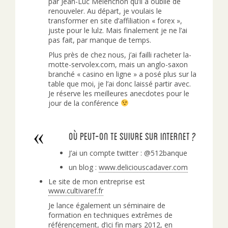
par Jean-Luc Mélenchon qu’il a oublié de
renouveler. Au départ, je voulais le
transformer en site d’affiliation « forex »,
juste pour le lulz. Mais finalement je ne l’ai
pas fait, par manque de temps.
Plus près de chez nous, j’ai failli racheter la-
motte-servolex.com, mais un anglo-saxon
branché « casino en ligne » a posé plus sur la
table que moi, je l’ai donc laissé partir avec.
Je réserve les meilleures anecdotes pour le
jour de la conférence
Où peut-on te suivre sur Internet ?
J’ai un compte twitter : @512banque
un blog :
www.deliciouscadaver.com
Le site de mon entreprise est
www.cultivaref.fr
Je lance également un séminaire de
formation en techniques extrêmes de
référencement, d’ici fin mars 2012, en