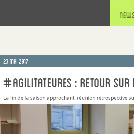
New
Publié
23 Mai 2017
le
#agilitateurEs : retour sur 
La fin de la saison approchant, réunion rétrospective su