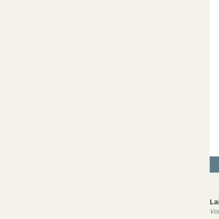
La
Vot