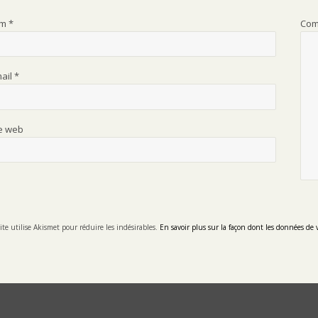
om
*
Com
mail
*
te web
ite utilise Akismet pour réduire les indésirables.
En savoir plus sur la façon dont les données de 