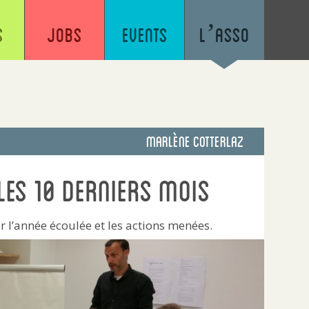
s
Jobs
Events
L’asso
Marlène Cotterlaz
les 10 derniers mois
r l’année écoulée et les actions menées.